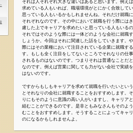
それは人それぞれ大きな違いはあると思います。例え
た
求めている人もいれば、職場環境がとにかく合致して
思っている人もいるかもしれませんね。それだけ就職
それぞれなのです。その中において就職を行う際には
設
慮した上でキャリアを求めたいと思っている人もいる
それではそのような際には一体どのような会社に就職
しょうか。今回はそれに関連した話をしていきます。
際にはその業種において注目されている企業に就職す
す。もしも全く注目をしてないところでそれなりの仕
されるものはないのです。つまりそれは普通なことだ
なのです。例えば営業に関しても力がない会社で実績
はないのです。
ですからもしもキャリアを求めて就職を行いたいとい
とそれなりの会社に就職することをおすすめします。
りにもそのように意識の高い人がいますし、キャリア
組むことができるのです。是非ともみなさんもそのよ
むことをおすすめします。そうすることによってキャ
のになるかもしれませんよ。