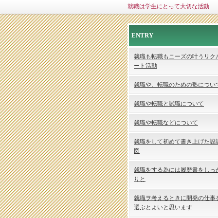
就職は学生にとって大切な活動
ENTRY
就職も転職もニーズの叶うリク
ート活動
就職や、転職のための塾につい
就職や転職と試職について
就職や転職などについて
就職をして初めて書き上げた設
図
就職をする為には履歴書をしっ
りと
就職ヲ考えるときに開発の仕事
選ぶとよいと思います